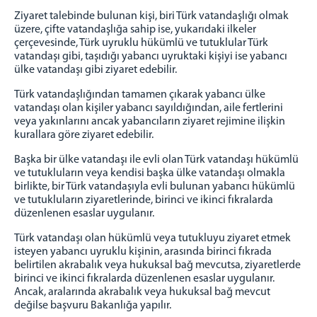
Ziyaret talebinde bulunan kişi, biri Türk vatandaşlığı olmak
üzere, çifte vatandaşlığa sahip ise, yukarıdaki ilkeler
çerçevesinde, Türk uyruklu hükümlü ve tutuklular Türk
vatandaşı gibi, taşıdığı yabancı uyruktaki kişiyi ise yabancı
ülke vatandaşı gibi ziyaret edebilir.
Türk vatandaşlığından tamamen çıkarak yabancı ülke
vatandaşı olan kişiler yabancı sayıldığından, aile fertlerini
veya yakınlarını ancak yabancıların ziyaret rejimine ilişkin
kurallara göre ziyaret edebilir.
Başka bir ülke vatandaşı ile evli olan Türk vatandaşı hükümlü
ve tutukluların veya kendisi başka ülke vatandaşı olmakla
birlikte, bir Türk vatandaşıyla evli bulunan yabancı hükümlü
ve tutukluların ziyaretlerinde, birinci ve ikinci fıkralarda
düzenlenen esaslar uygulanır.
Türk vatandaşı olan hükümlü veya tutukluyu ziyaret etmek
isteyen yabancı uyruklu kişinin, arasında birinci fıkrada
belirtilen akrabalık veya hukuksal bağ mevcutsa, ziyaretlerde
birinci ve ikinci fıkralarda düzenlenen esaslar uygulanır.
Ancak, aralarında akrabalık veya hukuksal bağ mevcut
değilse başvuru Bakanlığa yapılır.