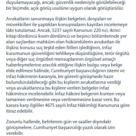
duyulamayacağı, ancak; güvenlik nedeniyle görülebileceği
bir biçimde, açık görüş usulüne uygun olarak görüştürülür.
Avukatların savunmaya ilişkin belgeleri, dosyaları ve
müvekkilleri ile yaptıkları konuşmaların kayıtları incelemeye
tâbi tutulamaz. Ancak, 5237 sayılı Kanunun 220 nci, ikinci
kitap dördüncü kısım dördüncü ve beşinci bölümlerinde yer
alan suçlardan mahkûm olan hükümlülerin avukatları ile
ilişkisi; konusu suç teşkil eden fiilleri işlediğinin, infaz
kurumunun güvenliğini tehlikeye düşürdüğüne, terör örgütü
veya diğer suç örgütleri mensuplarının örgütsel amaçlı
haberleşmelerine aracılık ettiğine ilişkin bulgu veya belge
elde edilmesi hâlinde, Cumhuriyet başsavcılığının istemi ve
infaz hâkiminin kararıyla, bir görevli görüşmede hazır
bulundurulabileceği gibi bu kişilerin avukatlarına verdiği
veya avukatlarınca bu kişilere verilen belgeler infaz
hâkimince incelenebilir. İnfaz hâkimi belgenin kısmen veya
tamamen verilmesine veya verilmemesine karar verir. Bu
karara karşı ilgililer 4675 sayılı İnfaz Hâkimliği Kanununa göre
itiraz edebilir.
Zorunlu hallerde, belirlenen gün ve saatler dışındaki
görüşmelere, Cumhuriyet başsavcılığı yazılı olarak izin
verebilir.