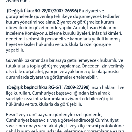
ziyaret eder.
(Değişik fıkra: RG-28/07/2007-26596)
Bu ziyaret ve
görüşmelerde güvenliği tehlikeye düşürmeyecek tedbirler
kurum yönetimince alınır. Ziyaret ve görüşmeler, kurum
görevlilerinin gözetiminde yapılır. Ancak; İnsan Haklarını
İnceleme Komisyonu, izleme kurulu üyeleri, infaz hâkimleri,
denetimli serbestlik personeli ve kanunlarla yetkili kılınmış
heyet ve kişiler hükümlü ve tutuklularla özel görüşme
yapabilir.
Güvenlik bakımından bir araya getirilemeyecek hükümlü ve
tutuklularla toplu görüşme yapılamaz. Önceden izin verilmiş
olsa bile doğal afet, yangın ve ayaklanma gibi olağanüstü
durumlarda ziyaret ve görüşmeler ertelenebilir.
(Değişik beşinci fıkra:RG-6/11/2009-27398)
İnsan hakları il ve
ilçe kurulları, Cumhuriyet başsavcılığından izin almak
suretiyle ceza infaz kurumlarını ziyaret edebileceği gibi
hükümlü ve tutuklularla da görüşebilir.
Resmî veya dinî bayram günleriyle özel günlerde,
Cumhuriyet başsavcısı veya görevlendireceği Cumhuriyet
savcısının onayı ve refakatiyle, il veya ilçe resmî protokolüne
dahil kurum ve kuruluşlar ile iyileştirme programlarına yararı