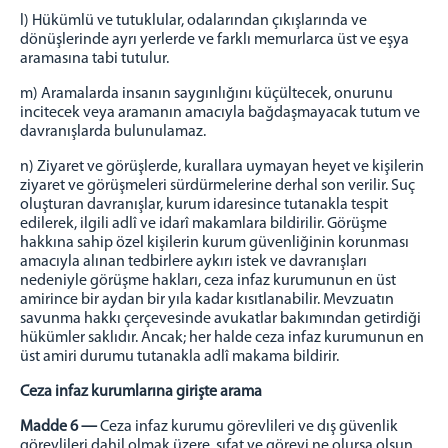
l) Hükümlü ve tutuklular, odalarından çıkışlarında ve
dönüşlerinde ayrı yerlerde ve farklı memurlarca üst ve eşya
aramasına tabi tutulur.
m) Aramalarda insanın saygınlığını küçültecek, onurunu
incitecek veya aramanın amacıyla bağdaşmayacak tutum ve
davranışlarda bulunulamaz.
n) Ziyaret ve görüşlerde, kurallara uymayan heyet ve kişilerin
ziyaret ve görüşmeleri sürdürmelerine derhal son verilir. Suç
oluşturan davranışlar, kurum idaresince tutanakla tespit
edilerek, ilgili adlî ve idarî makamlara bildirilir. Görüşme
hakkına sahip özel kişilerin kurum güvenliğinin korunması
amacıyla alınan tedbirlere aykırı istek ve davranışları
nedeniyle görüşme hakları, ceza infaz kurumunun en üst
amirince bir aydan bir yıla kadar kısıtlanabilir. Mevzuatın
savunma hakkı çerçevesinde avukatlar bakımından getirdiği
hükümler saklıdır. Ancak; her halde ceza infaz kurumunun en
üst amiri durumu tutanakla adlî makama bildirir.
Ceza infaz kurumlarına girişte arama
Madde 6 —
Ceza infaz kurumu görevlileri ve dış güvenlik
görevlileri dahil olmak üzere, sıfat ve görevi ne olursa olsun,