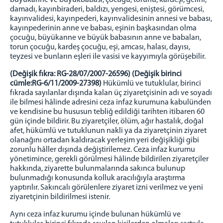
büyükanne ve büyükbabası, çocuğu, torunu, kardeşi, gelini,
damadı, kayınbiraderi, baldızı, yengesi, eniştesi, görümcesi,
kayınvalidesi, kayınpederi, kayınvalidesinin annesi ve babası,
kayınpederinin anne ve babası, eşinin başkasından olma
çocuğu, büyükanne ve büyük babasının anne ve babaları,
torun çocuğu, kardeş çocuğu, eşi, amcası, halası, dayısı,
teyzesi ve bunların eşleri ile vasisi ve kayyımıyla görüşebilir.
(Değişik fıkra: RG-28/07/2007-26596) (Değişik birinci
cümle:RG-6/11/2009-27398)
Hükümlü ve tutuklular, birinci
fıkrada sayılanlar dışında kalan üç ziyaretçisinin adı ve soyadı
ile bilmesi hâlinde adresini ceza infaz kurumuna kabulünden
ve kendisine bu hususun tebliğ edildiği tarihten itibaren 60
gün içinde bildirir. Bu ziyaretçiler, ölüm, ağır hastalık, doğal
afet, hükümlü ve tutuklunun nakli ya da ziyaretçinin ziyaret
olanağını ortadan kaldıracak yerleşim yeri değişikliği gibi
zorunlu hâller dışında değiştirilemez. Ceza infaz kurumu
yönetimince, gerekli görülmesi hâlinde bildirilen ziyaretçiler
hakkında, ziyarette bulunmalarında sakınca bulunup
bulunmadığı konusunda kolluk aracılığıyla araştırma
yaptırılır. Sakıncalı görülenlere ziyaret izni verilmez ve yeni
ziyaretçinin bildirilmesi istenir.
Aynı ceza infaz kurumu içinde bulunan hükümlü ve