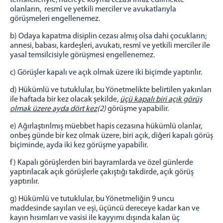
temsilcileriyle; hücreye koyma cezası infaz edilmekte
olanların, resmî ve yetkili merciler ve avukatlarıyla
görüşmeleri engellenemez.
b) Odaya kapatma disiplin cezası almış olsa dahi çocukların;
annesi, babası, kardeşleri, avukatı, resmî ve yetkili merciler ile
yasal temsilcisiyle görüşmesi engellenemez.
c) Görüşler kapalı ve açık olmak üzere iki biçimde yaptırılır.
d) Hükümlü ve tutuklular, bu Yönetmelikte belirtilen yakınları
ile haftada bir kez olacak şekilde,
üçü kapalı biri açık görüş
olmak üzere ayda dört kez
(2)
görüşme yapabilir.
e) Ağırlaştırılmış müebbet hapis cezasına hükümlü olanlar,
onbeş günde bir kez olmak üzere, biri açık, diğeri kapalı görüş
biçiminde, ayda iki kez görüşme yapabilir.
f) Kapalı görüşlerden biri bayramlarda ve özel günlerde
yaptırılacak açık görüşlerle çakıştığı takdirde, açık görüş
yaptırılır.
g) Hükümlü ve tutuklular, bu Yönetmeliğin 9 uncu
maddesinde sayılan ve eşi, üçüncü dereceye kadar kan ve
kayın hısımları ve vasisi ile kayyımı dışında kalan üç