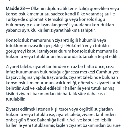
Madde 28 —
Ülkenin diplomatik temsilciliği görevlileri veya
konsolosluk memurları, sadece kendi ülke vatandaşları ile
Türkiye’de diplomatik temsilciliği veya konsolosluğu
bulunmayıp da anlaşmalar gereği, yararlarını korudukları
yabancı uyruklu kişileri ziyaret hakkına sahiptir.
Konsolosluk memurunun ziyareti ilgili hükümlü veya
tutuklunun rızası ile gerçekleşir. Hükümlü veya tutuklu
görüşmeyi kabul etmiyorsa durum konsolosluk memuru ile
hükümlü veya tutuklunun huzurunda tutanakla tespit edilir.
Ziyaret talebi, ziyaret tarihinden en az bir hafta önce, ceza
infaz kurumunun bulunduğu ağır ceza merkezi Cumhuriyet
başsavcılığına yapılır. Başvuruda, ziyaret talebinde bulunan
konsolosluk memurunun açık kimliği, görevi ve ziyaret tarihi
belirtilir. Acil ve kabul edilebilir haller ile yeni tutuklanmış
kişileri ziyaret bakımından bir haftalık süre daha kısa
tutulabilir.
Ziyaret edilmek istenen kişi, terör veya örgütlü suçlardan
hükümlü veya tutuklu ise, ziyaret talebi, ziyaret tarihinden
onbeş gün önce Bakanlığa iletilir. Acil ve kabul edilebilir
haller ile yeni tutuklanmış kişileri ziyaret bakımından bu süre