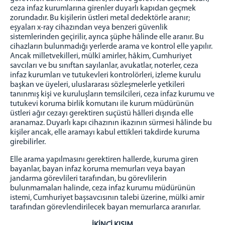
ceza infaz kurumlarına girenler duyarlı kapıdan geçmek
zorundadır. Bu kişilerin üstleri metal dedektörle aranır;
eşyaları x-ray cihazından veya benzeri güvenlik
sistemlerinden geçirilir, ayrıca şüphe hâlinde elle aranır. Bu
cihazların bulunmadığı yerlerde arama ve kontrol elle yapılır.
Ancak milletvekilleri, mülkî amirler, hâkim, Cumhuriyet
savcıları ve bu sınıftan sayılanlar, avukatlar, noterler, ceza
infaz kurumları ve tutukevleri kontrolörleri, izleme kurulu
başkan ve üyeleri, uluslararası sözleşmelerle yetkileri
tanınmış kişi ve kuruluşların temsilcileri, ceza infaz kurumu ve
tutukevi koruma birlik komutanı ile kurum müdürünün
üstleri ağır cezayı gerektiren suçüstü hâlleri dışında elle
aranamaz. Duyarlı kapı cihazının ikazının sürmesi hâlinde bu
kişiler ancak, elle aramayı kabul ettikleri takdirde kuruma
girebilirler.
Elle arama yapılmasını gerektiren hallerde, kuruma giren
bayanlar, bayan infaz koruma memurları veya bayan
jandarma görevlileri tarafından, bu görevlilerin
bulunmamaları halinde, ceza infaz kurumu müdürünün
istemi, Cumhuriyet başsavcısının talebi üzerine, mülki amir
tarafından görevlendirilecek bayan memurlarca aranırlar.