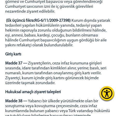
görmesi ve Cumhuriyet başsavcısı veya görevlendireceği
Cumhuriyet savcısının izni ile iç güvenlik görevlileri
nezaretinde ziyaret edilebilir.
(Ek üçüncü fıkra:RG-6/11/2009-27398)
Kurum dışında yatarak
tedavileri yapılan hükümlülerin yanında, tedaviyi yapan
hekimin raporuyla zorunlu olduğunun bildirilmesi hâlinde,
eşi, annesi, babası, kardeşi, çocuğu, bunların olmaması
hâlinde Cumhuriyet başsavcılığının uygun gördüğü bir aile
yakını refakatçi olarak bulundurulabilir.
Giriş kartı
Madde 37 —
Ziyaretçilerin, ceza infaz kurumuna girişleri
sırasında, idare tarafından kimlikleri alınır, yerine; basılı, seri
numaralı, kurum tarafından onaylanmış giriş kartı verilir.
Ziyaretçi, kurum içinde giriş kartını görünecek biçimde
üzerinde taşımak zorundadır.
Hukuksal amaçlı ziyaret talepleri
Madde 38 —
Yabancı bir ülkede yürütülmekte olan bir
soruşturma veya kovuşturma çerçevesinde, ceza infaz
kurumlarında bulunan yabancı veya Türk vatandaşı hükümlü