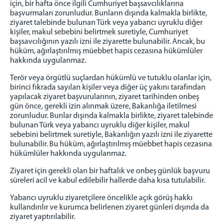
için, bir hafta önce ilgili Cumhuriyet başsavcılıklarına
başvurmaları zorunludur. Bunların dışında kalmakla birlikte,
ziyaret talebinde bulunan Türk veya yabancı uyruklu diğer
kişiler, makul sebebini belirtmek suretiyle, Cumhuriyet
başsavcılığının yazılı izni ile ziyarette bulunabilir. Ancak, bu
hüküm, ağırlaştırılmış müebbet hapis cezasına hükümlüler
hakkında uygulanmaz.
Terör veya örgütlü suçlardan hükümlü ve tutuklu olanlar için,
birinci fıkrada sayılan kişiler veya diğer üç yakını tarafından
yapılacak ziyaret başvurularının, ziyaret tarihinden onbeş
gün önce, gerekli izin alınmak üzere, Bakanlığa iletilmesi
zorunludur. Bunlar dışında kalmakla birlikte, ziyaret talebinde
bulunan Türk veya yabancı uyruklu diğer kişiler, makul
sebebini belirtmek suretiyle, Bakanlığın yazılı izni ile ziyarette
bulunabilir. Bu hüküm, ağırlaştırılmış müebbet hapis cezasına
hükümlüler hakkında uygulanmaz.
Ziyaret için gerekli olan bir haftalık ve onbeş günlük başvuru
süreleri acil ve kabul edilebilir hallerde daha kısa tutulabilir.
Yabancı uyruklu ziyaretçilere öncelikle açık görüş hakkı
kullandırılır ve kurumca belirlenen ziyaret günleri dışında da
ziyaret yaptırılabilir.