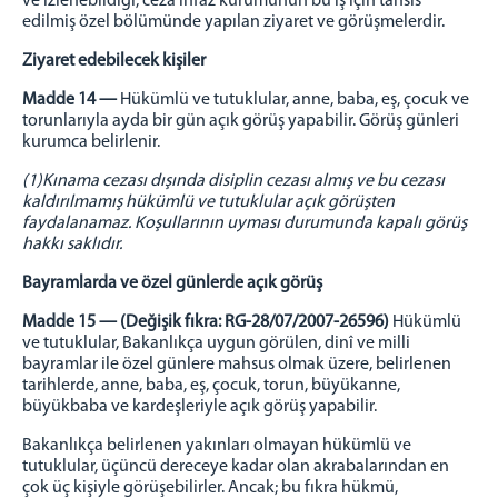
ve izlenebildiği, ceza infaz kurumunun bu iş için tahsis
edilmiş özel bölümünde yapılan ziyaret ve görüşmelerdir.
Ziyaret edebilecek kişiler
Madde 14 —
Hükümlü ve tutuklular, anne, baba, eş, çocuk ve
torunlarıyla ayda bir gün açık görüş yapabilir. Görüş günleri
kurumca belirlenir.
(1)
Kınama cezası dışında disiplin cezası almış ve bu cezası
kaldırılmamış hükümlü ve tutuklular açık görüşten
faydalanamaz. Koşullarının uyması durumunda kapalı görüş
hakkı saklıdır.
Bayramlarda ve özel günlerde açık görüş
Madde 15 — (Değişik fıkra: RG-28/07/2007-26596)
Hükümlü
ve tutuklular, Bakanlıkça uygun görülen, dinî ve milli
bayramlar ile özel günlere mahsus olmak üzere, belirlenen
tarihlerde, anne, baba, eş, çocuk, torun, büyükanne,
büyükbaba ve kardeşleriyle açık görüş yapabilir.
Bakanlıkça belirlenen yakınları olmayan hükümlü ve
tutuklular, üçüncü dereceye kadar olan akrabalarından en
çok üç kişiyle görüşebilirler. Ancak; bu fıkra hükmü,