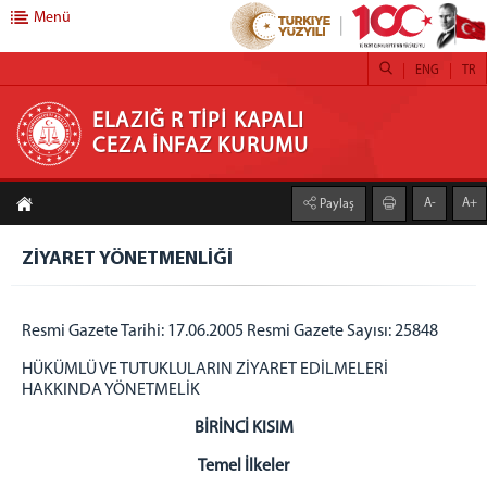
Menü
ENG
TR
ELAZIĞ R TİPİ KAPALI CEZA İNFAZ KURUMU
ELAZIĞ R TİPİ KAPALI
CEZA İNFAZ KURUMU
ANASAYFA
A-
A+
Paylaş
GENEL MÜDÜRLÜK
ZİYARET YÖNETMENLİĞİ
ELAZIĞ ADLİYESİ
SERVİSLERİMİZ
Resmi Gazete Tarihi: 17.06.2005 Resmi Gazete Sayısı: 25848
EĞİTİM SERVİSİ
HÜKÜMLÜ VE TUTUKLULARIN ZİYARET EDİLMELERİ
PSİKO-SOSYAL SERVİSİ
HAKKINDA YÖNETMELİK
SAĞLIK SERVİSİ
BİRİNCİ KISIM
MESAJIMIZ
Temel İlkeler