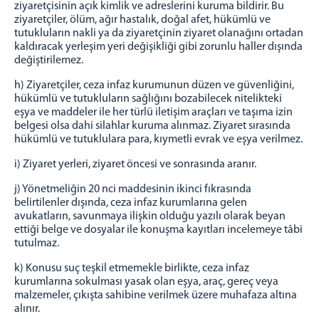
ziyaretçisinin açık kimlik ve adreslerini kuruma bildirir. Bu
ziyaretçiler, ölüm, ağır hastalık, doğal afet, hükümlü ve
tutukluların nakli ya da ziyaretçinin ziyaret olanağını ortadan
kaldıracak yerleşim yeri değişikliği gibi zorunlu haller dışında
değiştirilemez.
h) Ziyaretçiler, ceza infaz kurumunun düzen ve güvenliğini,
hükümlü ve tutukluların sağlığını bozabilecek nitelikteki
eşya ve maddeler ile her türlü iletişim araçları ve taşıma izin
belgesi olsa dahi silahlar kuruma alınmaz. Ziyaret sırasında
hükümlü ve tutuklulara para, kıymetli evrak ve eşya verilmez.
i) Ziyaret yerleri, ziyaret öncesi ve sonrasında aranır.
j) Yönetmeliğin 20 nci maddesinin ikinci fıkrasında
belirtilenler dışında, ceza infaz kurumlarına gelen
avukatların, savunmaya ilişkin olduğu yazılı olarak beyan
ettiği belge ve dosyalar ile konuşma kayıtları incelemeye tâbi
tutulmaz.
k) Konusu suç teşkil etmemekle birlikte, ceza infaz
kurumlarına sokulması yasak olan eşya, araç, gereç veya
malzemeler, çıkışta sahibine verilmek üzere muhafaza altına
alınır.