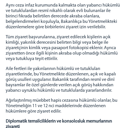
Aynı ceza infaz kurumunda kalmakta olan yabancı hükümlü
ve tutuklulardan resmî nikahlı olarak evli bulunanlar ile
birinci fıkrada belirtilen derecede akraba olanlara,
belgelendirmeleri koşuluyla, Bakanlıkça bu Yönetmelikteki
düzenlemelere göre birbirlerini ziyaret izin verilebilir.
Tüm ziyaret başvurularına, ziyaret edilecek kişilerin açık
kimliği, yakınlık derecesini belirten bilgi veya belge ile
ziyaretçinin kimlik veya pasaport fotokopisi eklenir. Ayrıca
ziyaretten önce ilgili kişinin akraba olup olmadığı hükümlü
veya tutukluya teyit ettirilir.
Aile fertleri ile yakınlarının hükümlü ve tutukluları
ziyaretlerinde, bu Yönetmelikte düzenlenen, açık ve kapalı
görüş usulleri uygulanır. Bakanlık tarafından resmî ve dinî
bayramlar ile özel günlerde verilen açık görüş hakkından
yabancı uyruklu hükümlü ve tutuklularda yararlandırılır.
Ağırlaştırılmış müebbet hapis cezasına hükümlü olanlar, bu
Yönetmeliğin 11 ve 12 nci maddelerinde düzenlenen
hükümlere göre ziyaret edilir.
Diplomatik temsilciliklerin ve konsolosluk memurlarının
ziyareti