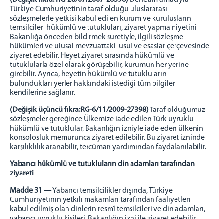
(Değişik fıkra: RG-28/07/2007-26596)
Denetim amacıyla
Türkiye Cumhuriyetinin taraf olduğu uluslararası
sözleşmelerle yetkisi kabul edilen kurum ve kuruluşların
temsilcileri hükümlü ve tutukluları, ziyaret yapma niyetini
Bakanlığa önceden bildirmek suretiyle, ilgili sözleşme
hükümleri ve ulusal mevzuattaki usul ve esaslar çerçevesinde
ziyaret edebilir. Heyet ziyaret sırasında hükümlü ve
tutuklularla özel olarak görüşebilir, kurumun her yerine
girebilir. Ayrıca, heyetin hükümlü ve tutukluların
bulundukları yerler hakkındaki istediği tüm bilgiler
kendilerine sağlanır.
(Değişik üçüncü fıkra:RG-6/11/2009-27398)
Taraf olduğumuz
sözleşmeler gereğince Ülkemize iade edilen Türk uyruklu
hükümlü ve tutuklular, Bakanlığın izniyle iade eden ülkenin
konsolosluk memurunca ziyaret edilebilir. Bu ziyaret izninde
karşılıklılık aranabilir, tercüman yardımından faydalanılabilir.
Yabancı hükümlü ve tutukluların din adamları tarafından
ziyareti
Madde 31 —
Yabancı temsilcilikler dışında, Türkiye
Cumhuriyetinin yetkili makamları tarafından faaliyetleri
kabul edilmiş olan dinlerin resmî temsilcileri ve din adamları,
yabancı uyruklu kişileri, Bakanlığın izni ile ziyaret edebilir.