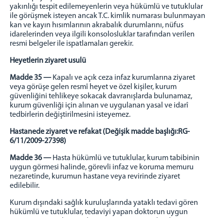
yakınlığı tespit edilemeyenlerin veya hükümlü ve tutuklular
ile görüşmek isteyen ancak T.C. kimlik numarası bulunmayan
kan ve kayın hısımlarının akrabalık durumlarını, nüfus
idarelerinden veya ilgili konsolosluklar tarafından verilen
resmi belgeler ile ispatlamaları gerekir.
Heyetlerin ziyaret usulü
Madde 35 —
Kapalı ve açık ceza infaz kurumlarına ziyaret
veya görüşe gelen resmî heyet ve özel kişiler, kurum
güvenliğini tehlikeye sokacak davranışlarda bulunamaz,
kurum güvenliği için alınan ve uygulanan yasal ve idarî
tedbirlerin değiştirilmesini isteyemez.
Hastanede ziyaret ve refakat (Değişik madde başlığı:RG-
6/11/2009-27398)
Madde 36 —
Hasta hükümlü ve tutuklular, kurum tabibinin
uygun görmesi halinde, görevli infaz ve koruma memuru
nezaretinde, kurumun hastane veya revirinde ziyaret
edilebilir.
Kurum dışındaki sağlık kuruluşlarında yataklı tedavi gören
hükümlü ve tutuklular, tedaviyi yapan doktorun uygun