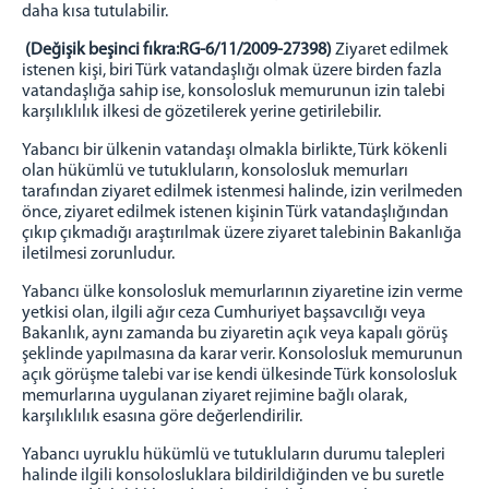
daha kısa tutulabilir.
(Değişik beşinci fıkra:RG-6/11/2009-27398)
Ziyaret edilmek
istenen kişi, biri Türk vatandaşlığı olmak üzere birden fazla
vatandaşlığa sahip ise, konsolosluk memurunun izin talebi
karşılıklılık ilkesi de gözetilerek yerine getirilebilir.
Yabancı bir ülkenin vatandaşı olmakla birlikte, Türk kökenli
olan hükümlü ve tutukluların, konsolosluk memurları
tarafından ziyaret edilmek istenmesi halinde, izin verilmeden
önce, ziyaret edilmek istenen kişinin Türk vatandaşlığından
çıkıp çıkmadığı araştırılmak üzere ziyaret talebinin Bakanlığa
iletilmesi zorunludur.
Yabancı ülke konsolosluk memurlarının ziyaretine izin verme
yetkisi olan, ilgili ağır ceza Cumhuriyet başsavcılığı veya
Bakanlık, aynı zamanda bu ziyaretin açık veya kapalı görüş
şeklinde yapılmasına da karar verir. Konsolosluk memurunun
açık görüşme talebi var ise kendi ülkesinde Türk konsolosluk
memurlarına uygulanan ziyaret rejimine bağlı olarak,
karşılıklılık esasına göre değerlendirilir.
Yabancı uyruklu hükümlü ve tutukluların durumu talepleri
halinde ilgili konsolosluklara bildirildiğinden ve bu suretle