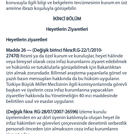
konusuyla ilgili bilgi ve belgelerin tercümesinin kurum en üst
amirine ibrazı koşuluyla görüşebilir.
İKİNCİ BÖLÜM
Heyetlerin Ziyaretleri
Heyetlerin ziyaretleri
Madde 26 — (Değişik birinci fıkra:R.G-22/1/2010-
27470)
Resmî ya da özel kurum ve kuruluşlar, heyet hâlinde
veya bireysel olarak ceza infaz kurumlarını ziyaret edebilmek
ve hükümlü ve tutuklularla görüşebilmek için Bakanlıktan
izin almak zorundadır. Bilimsel araştırma yapanlarla görsel ve
yazılı basın mensupları hakkında da bu hüküm uygulanır.
Türkiye Büyük Millet Meclisinin ilgili komisyonlarında görevli
başkan ve üyelerin ceza infaz kurumlarına yapacakları
ziyaretler hakkında bu Yönetmeliğin 40 ıncı maddesinde
belirtilen usul ve esaslar uygulanır.
(Değişik fıkra: RG-28/07/2007-26596)
İzleme kurulu
üyelerinden en az dört üyenin katılımıyla oluşan heyet ile
infaz hâkimleri ve görevleri çerçevesinde denetimli serbestlik
personeli önceden izin almaksızın ceza infaz kurumlarını