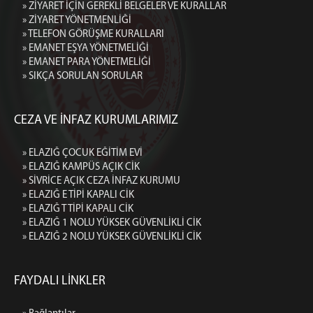
» ZİYARET İÇİN GEREKLİ BELGELER VE KURALLAR
» ZİYARET YÖNETMENLİĞİ
» TELEFON GÖRÜŞME KURALLARI
» EMANET EŞYA YÖNETMELİĞİ
» EMANET PARA YÖNETMELİĞİ
» SIKÇA SORULAN SORULAR
CEZA VE İNFAZ KURUMLARIMIZ
» ELAZIĞ ÇOCUK EĞİTİM EVİ
» ELAZIĞ KAMPÜS AÇIK CİK
» SİVRİCE AÇIK CEZA İNFAZ KURUMU
» ELAZIĞ E TİPİ KAPALI CİK
» ELAZIĞ T TİPİ KAPALI CİK
» ELAZIĞ 1 NOLU YÜKSEK GÜVENLİKLİ CİK
» ELAZIĞ 2 NOLU YÜKSEK GÜVENLİKLİ CİK
FAYDALI LİNKLER