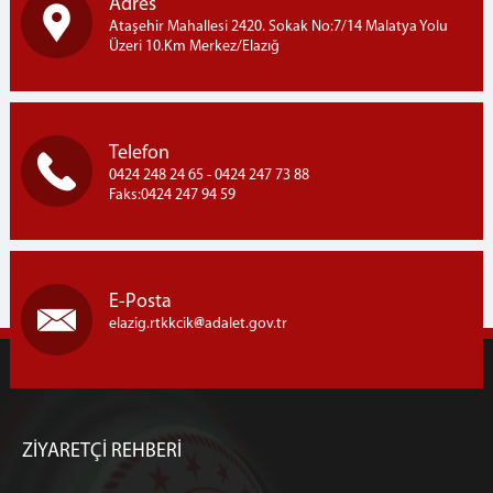
Adres
Ataşehir Mahallesi 2420. Sokak No:7/14 Malatya Yolu
Üzeri 10.Km Merkez/Elazığ
Telefon
0424 248 24 65 - 0424 247 73 88
Faks:0424 247 94 59
E-Posta
elazig.rtkkcik
adalet.gov.tr
ZİYARETÇİ REHBERİ