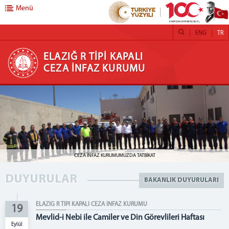
Menü
ENG
TR
ELAZIĞ R TİPİ KAPALI CEZA İNFAZ KURUMU
ELAZIĞ R TİPİ KAPALI
CEZA İNFAZ KURUMU
ANASAYFA
GENEL MÜDÜRLÜK
ELAZIĞ ADLİYESİ
SERVİSLERİMİZ
CEZA İNFAZ KURUMUMUZDA TATBİKAT
VEDA 
EĞİTİM SERVİSİ
PSİKO-SOSYAL SERVİSİ
DUYURULAR
BAKANLIK DUYURULARI
SAĞLIK SERVİSİ
MESAJIMIZ
ELAZIĞ R TİPİ KAPALI CEZA İNFAZ KURUMU
19
Mevlid-i Nebi ile Camiler ve Din Görevlileri Haftası
Eylül