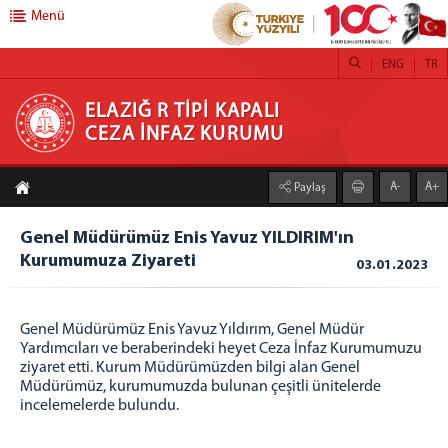
Menü
ENG
TR
ELAZIĞ R TİPİ KAPALI CEZA İNFAZ KURUMU
ELAZIĞ R TİPİ KAPALI
CEZA İNFAZ KURUMU
ANASAYFA
A-
A+
Paylaş
GENEL MÜDÜRLÜK
Genel Müdürümüz Enis Yavuz YILDIRIM'ın
ELAZIĞ ADLİYESİ
Kurumumuza Ziyareti
03.01.2023
SERVİSLERİMİZ
EĞİTİM SERVİSİ
Genel Müdürümüz Enis Yavuz Yıldırım, Genel Müdür
PSİKO-SOSYAL SERVİSİ
Yardımcıları ve beraberindeki heyet Ceza İnfaz Kurumumuzu
ziyaret etti. Kurum Müdürümüzden bilgi alan Genel
SAĞLIK SERVİSİ
Müdürümüz, kurumumuzda bulunan çeşitli ünitelerde
MESAJIMIZ
incelemelerde bulundu.